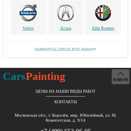
Volvo
Acura
Alfa Romeo
развернуть список всех марок
Alpina
Aston Martin
Bentley
Cars
Painting
НАВЕРХ
ЦЕНЫ НА НАШИ ВИДЫ РАБОТ
КОНТАКТЫ
Brilliance
Buick
BYD
Московская обл., г. Королёв, мкр. Юбилейный, ул. М.
Комитетская, д. 9/14
+7 (499) 653-96-05