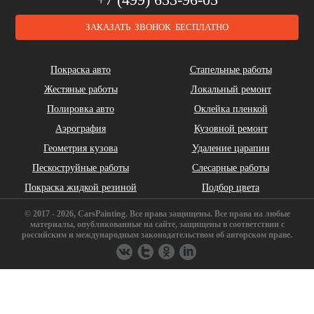
ЗАКАЗАТЬ ЗВОНОК БЕСПЛАТНО
Cadillac
Chery
Chrysler
Покраска авто
Стапельные работы
Жестяные работы
Локальный ремонт
Полировка авто
Оклейка пленкой
Аэрография
Кузовной ремонт
Геометрия кузова
Удаление царапин
Daihatsu
DeLorean
Dodge
Пескоструйные работы
Слесарные работы
Покраска жидкой резиной
Подбор цвета
© 2017 - 2026, CarsPainting. Все права защищены. Все права на любые
материалы, опубликованные на сайте, защищены в соответствии с
российским и международным законодательством об авторском праве.
FAW
Ferrari
Fiat