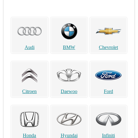
Audi
BMW
Chevrolet
Citroen
Daewoo
Ford
Honda
Hyundai
Infiniti