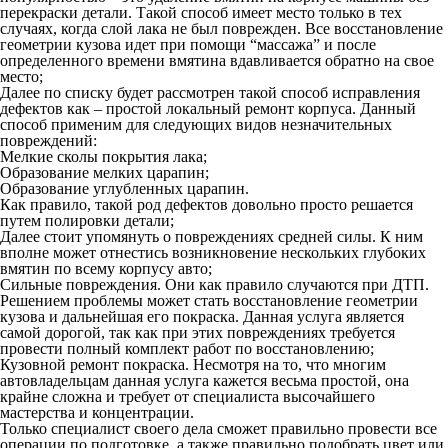
перекраски детали. Такой способ имеет место только в тех
случаях, когда слой лака не был поврежден. Все восстановление
геометрии кузова идет при помощи “массажа” и после
определенного времени вмятина вдавливается обратно на свое
место;
Далее по списку будет рассмотрен такой способ исправления
дефектов как – простой локальный ремонт корпуса. Данный
способ применим для следующих видов незначительных
повреждений:
Мелкие сколы покрытия лака;
Образование мелких царапин;
Образование углубленных царапин.
Как правило, такой род дефектов довольно просто решается
путем полировки детали;
Далее стоит упомянуть о повреждениях средней силы. К ним
вполне может отнестись возникновение нескольких глубоких
вмятин по всему корпусу авто;
Сильные повреждения. Они как правило случаются при ДТП.
Решением проблемы может стать восстановление геометрии
кузова и дальнейшая его покраска. Данная услуга является
самой дорогой, так как при этих повреждениях требуется
провести полный комплект работ по восстановлению;
Кузовной ремонт покраска. Несмотря на то, что многим
автовладельцам данная услуга кажется весьма простой, она
крайне сложна и требует от специалиста высочайшего
мастерства и концентрации.
Только специалист своего дела сможет правильно провести все
операции по подготовке, а также правильно подобрать цвет или