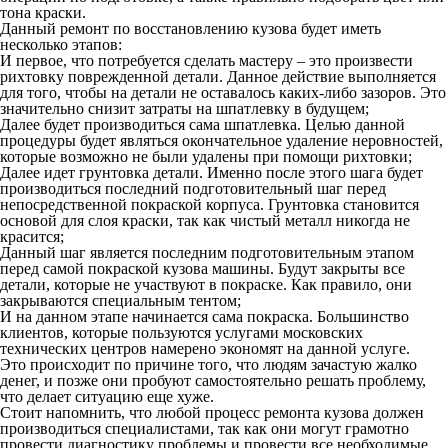
тона краски.
Данный ремонт по восстановлению кузова будет иметь
несколько этапов:
И первое, что потребуется сделать мастеру – это произвести
рихтовку поврежденной детали. Данное действие выполняется
для того, чтобы на детали не оставалось каких-либо зазоров. Это
значительно снизит затраты на шпатлевку в будущем;
Далее будет производиться сама шпатлевка. Целью данной
процедуры будет являться окончательное удаление неровностей,
которые возможно не были удалены при помощи рихтовки;
Далее идет грунтовка детали. Именно после этого шага будет
производиться последний подготовительный шаг перед
непосредственной покраской корпуса. Грунтовка становится
основой для слоя краски, так как чистый металл никогда не
красится;
Данный шаг является последним подготовительным этапом
перед самой покраской кузова машины. Будут закрыты все
детали, которые не участвуют в покраске. Как правило, они
закрываются специальным тентом;
И на данном этапе начинается сама покраска. Большинство
клиентов, которые пользуются услугами московских
технических центров намерено экономят на данной услуге.
Это происходит по причине того, что людям зачастую жалко
денег, и позже они пробуют самостоятельно решать проблему,
что делает ситуацию еще хуже.
Стоит напомнить, что любой процесс ремонта кузова должен
производиться специалистами, так как они могут грамотно
провести диагностику проблемы и провести все необходимые