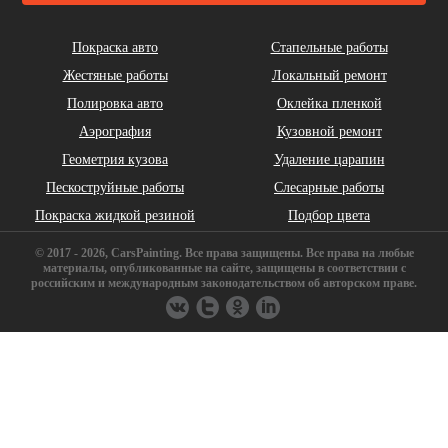
Cadillac
Chery
Chrysler
Покраска авто
Стапельные работы
Жестяные работы
Локальный ремонт
Полировка авто
Оклейка пленкой
Аэрография
Кузовной ремонт
Геометрия кузова
Удаление царапин
Daihatsu
DeLorean
Dodge
Пескоструйные работы
Слесарные работы
Покраска жидкой резиной
Подбор цвета
© 2017 - 2026, CarsPainting. Все права защищены. Все права на любые
материалы, опубликованные на сайте, защищены в соответствии с
российским и международным законодательством об авторском праве.
FAW
Ferrari
Fiat