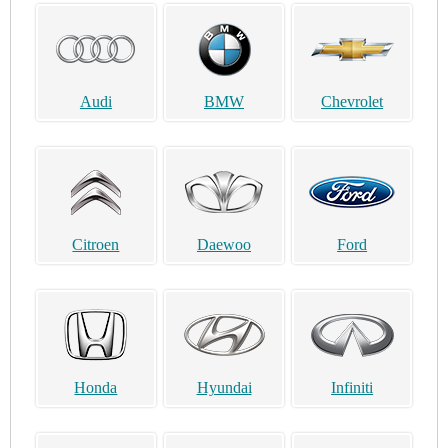
Audi
BMW
Chevrolet
Citroen
Daewoo
Ford
Honda
Hyundai
Infiniti