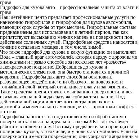
грязи
Гидрофоб для кузова авто – профессиональная защита от влаги и
грязи
Наш детейлинг-центр предлагает профессиональные услуги по
нанесению гидрофилов и гидрофобов для кузова автомобиля,
имеющих срок службы от трех месяцев. Гидрофильные составы
предназначены для использования в летний период, так как
препятствуют высыханию мелких капель на поверхности под
действием солнечных лучей. Гидрофобные средства наносятся в
течение остальных месяцев, в том числе, зимой.
Что такое гидрофоб для кузова и какую функцию он выполняет
Вода – главный враг автомобилей, которая наряду с дорожными
химикатами и грязью способна за несколько лет «разъесть»
лакокрасочное покрытие. Добравшись до кузова и
металлических элементов, она быстро становится причиной
коррозии. Гидрофобы для авто способны остановить
разрушающее воздействие: они образуют на поверхности
тончайший слой, который отталкивает влагу и загрязнения.
Такие средства препятствуют смачиванию поверхности, и вся
оказавшаяся на ней вода сразу же собирается в капли. Под
действием вибрации и встречного ветра поверхность
автомобиля моментально самоочищается – происходит «эффект
лотоса».
Гидрофобы наносятся на подготовленную и обработанную
поверхность: только на идеально гладком ЛКП эффект будет
работать в полную силу. Поэтому предварительно проводится
полировка кузова, в том числе, и у новых автомобилей. Если на
поверхности имеются повреждения, они убираются абразивным