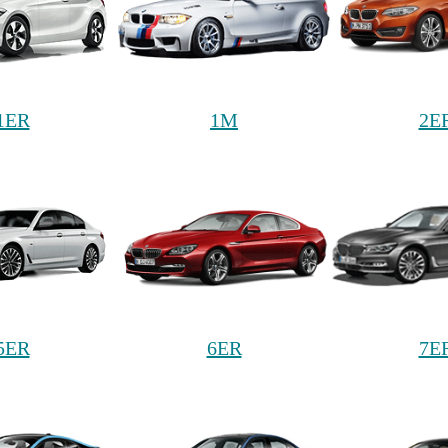
1ER
1M
2E
5ER
6ER
7E