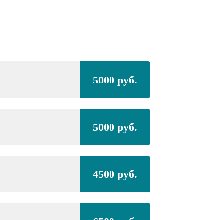
Полная покра
5000 руб.
BMW
Z3,
средний
Полная покра
5000 руб.
проёмами
BMW
Z3,
средний
4500 руб.