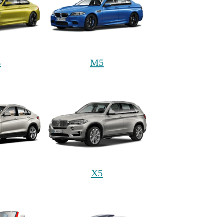
4
M5
X5