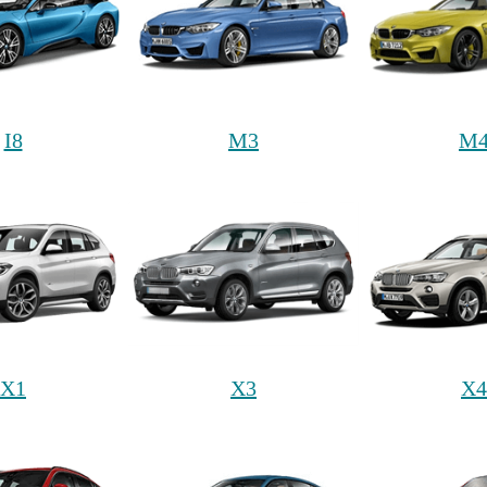
I8
M3
M
X1
X3
X4