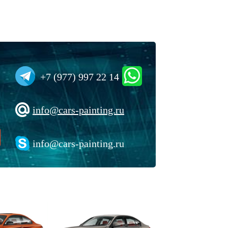
+7 (977) 997 22 14
info@cars-painting.ru
info@cars-painting.ru