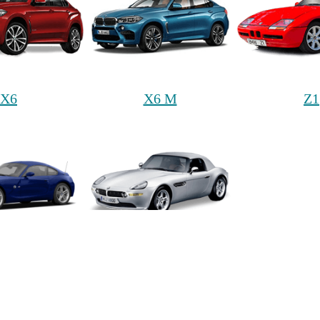
X6
X6 M
Z1
Z4 M
Z8