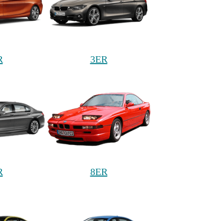
R
3ER
R
8ER