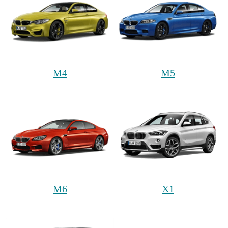
M4
M5
M6
X1