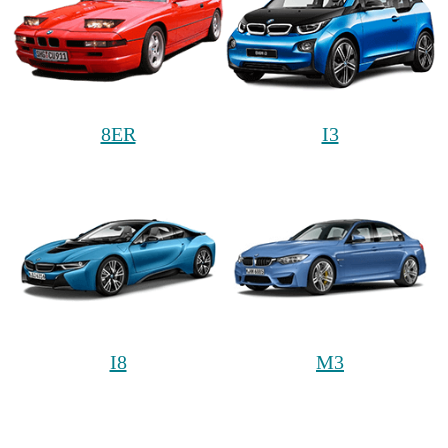
8ER
I3
I8
M3