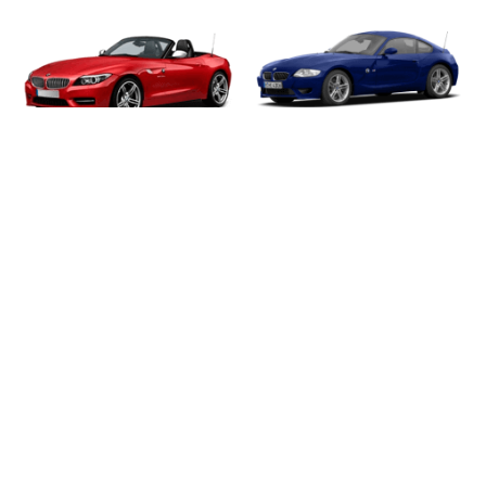
Z4
Z4 M
Z8