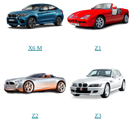
X6 M
Z1
Z2
Z3