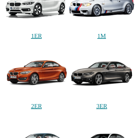
1ER
1M
2ER
3ER