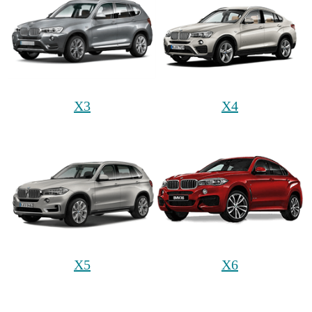
X3
X4
X5
X6