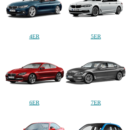
4ER
5ER
6ER
7ER