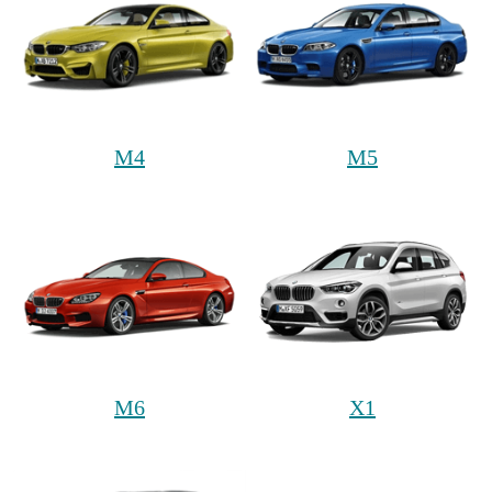
M4
M5
M6
X1