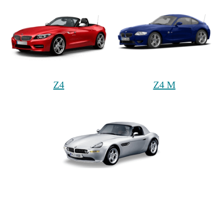
Z4
Z4 M
Z8