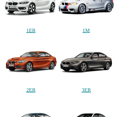
1ER
1M
2ER
3ER