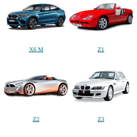
X6 M
Z1
Z2
Z3