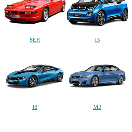
8ER
I3
I8
M3