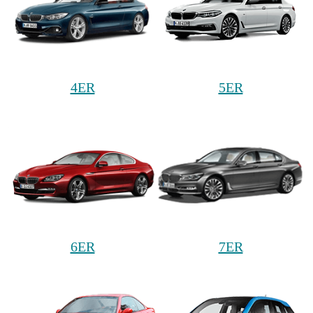
4ER
5ER
6ER
7ER