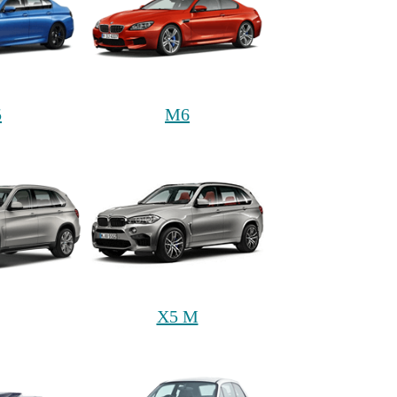
5
M6
X5 M