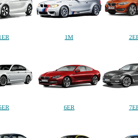
1ER
1M
2E
5ER
6ER
7E