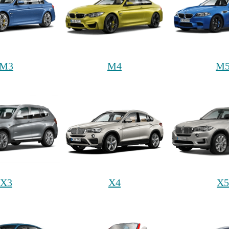
M3
M4
M
X3
X4
X5