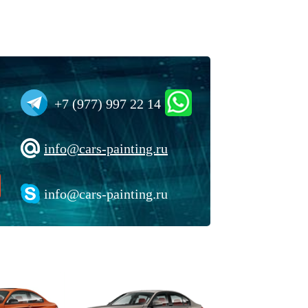
+7 (977) 997 22 14
info@cars-painting.ru
info@cars-painting.ru