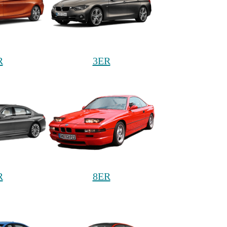
R
3ER
R
8ER