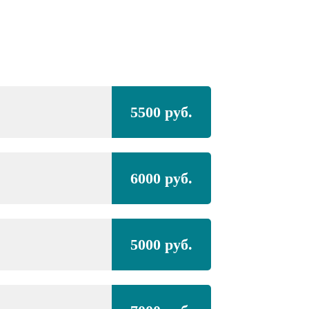
Полная покра
5500 руб.
BMW
i8,
бизнес-к
Полная покра
6000 руб.
проёмами
BMW
i8,
бизнес-к
5000 руб.