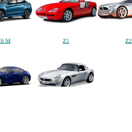
X6 M
Z1
Z2
Z4 M
Z8