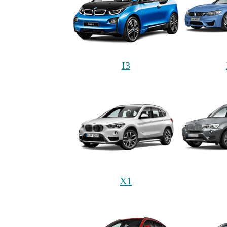
I3
X1