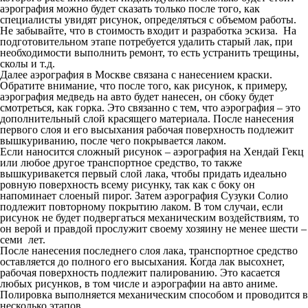
аэрография можно будет сказать только после того, как
специалисты увидят рисунок, определяться с объемом работы.
Не забывайте, что в стоимость входит и разработка эскиза. На
подготовительном этапе потребуется удалить старый лак, при
необходимости выполнить ремонт, то есть устранить трещины,
сколы и т.д.
Далее аэрография в Москве связана с нанесением краски.
Обратите внимание, что после того, как рисунок, к примеру,
аэрография медведь на авто будет нанесен, он сбоку будет
смотреться, как горка. Это связанно с тем, что аэрография – это
дополнительный слой красящего материала. После нанесения
первого слоя и его высыхания рабочая поверхность подлежит
вышкуриванию, после чего покрывается лаком.
Если наносится сложный рисунок – аэрография на Хендай Гекц
или любое другое транспортное средство, то также
вышкуривакется первый слой лака, чтобы придать идеально
ровную поверхность всему рисунку, так как с боку он
напоминает слоеный пирог. Затем аэрография Сузуки Солио
подлежит повторному покрытию лаком. В том случаи, если
рисунок не будет подвергаться механическим воздействиям, то
он верой и правдой прослужит своему хозяину не менее шести –
семи лет.
После нанесения последнего слоя лака, транспортное средство
оставляется до полного его высыхания. Когда лак высохнет,
рабочая поверхность подлежит палированию. Это касается
любых рисунков, в том числе и аэрографии на авто аниме.
Полировка выполняется механическим способом и проводится в
несколько этапов.