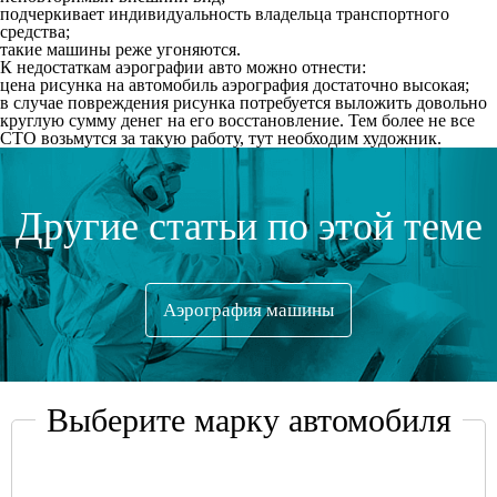
подчеркивает индивидуальность владельца транспортного
средства;
такие машины реже угоняются.
К недостаткам аэрографии авто можно отнести:
цена рисунка на автомобиль аэрография достаточно высокая;
в случае повреждения рисунка потребуется выложить довольно
круглую сумму денег на его восстановление. Тем более не все
СТО возьмутся за такую работу, тут необходим художник.
Другие статьи по этой теме
Аэрография машины
Выберите марку автомобиля