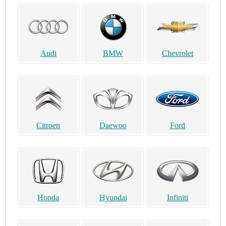
Audi
BMW
Chevrolet
Citroen
Daewoo
Ford
Honda
Hyundai
Infiniti