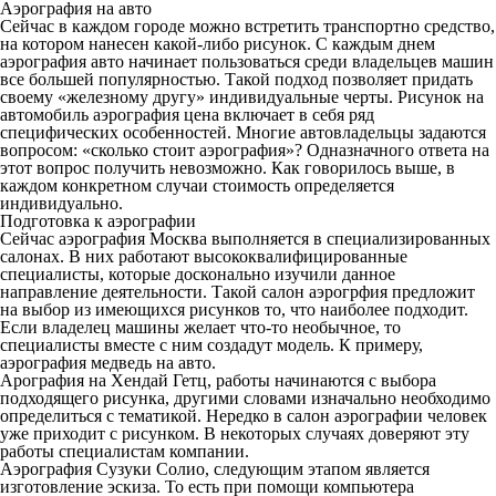
Аэрография на авто
Сейчас в каждом городе можно встретить транспортно средство,
на котором нанесен какой-либо рисунок. С каждым днем
аэрография авто
начинает пользоваться среди владельцев машин
все большей популярностью. Такой подход позволяет придать
своему «железному другу» индивидуальные черты.
Рисунок на
автомобиль аэрография цена
включает в себя ряд
специфических особенностей. Многие автовладельцы задаются
вопросом: «
сколько стоит аэрография
»? Одназначного ответа на
этот вопрос получить невозможно. Как говорилось выше, в
каждом конкретном случаи стоимость определяется
индивидуально.
Подготовка к аэрографии
Сейчас аэрография Москва выполняется в специализированных
салонах. В них работают высококвалифицированные
специалисты, которые досконально изучили данное
направление деятельности. Такой салон аэрогрфия предложит
на выбор из имеющихся рисунков то, что наиболее подходит.
Если владелец машины желает что-то необычное, то
специалисты вместе с ним создадут модель. К примеру,
аэрография медведь на авто.
Арография на Хендай Гетц, работы начинаются с выбора
подходящего рисунка, другими словами изначально необходимо
определиться с тематикой. Нередко в салон аэрографии человек
уже приходит с рисунком. В некоторых случаях доверяют эту
работы специалистам компании.
Аэрография Сузуки Солио, следующим этапом является
изготовление эскиза. То есть при помощи компьютера