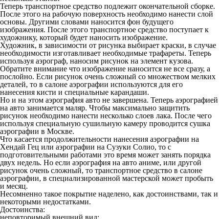
Теперь транспортное средство подлежит окончательной сборке.
После этого на рабочую поверхность необходимо нанести слой
основы. Другими словами наносится фон будущего
изображения. После этого транспортное средство поступает к
художнику, который будет наносить изображение.
Художник, в зависимости от рисунка выбирает краски, в случае
необходимости изготавливает необходимые трафареты. Теперь
используя аэрограф, наносим рисунок на элемент кузова.
Обратите внимание что изображение наносится не все сразу, а
послойно. Если рисунок очень сложный со множеством мелких
деталей, то в салоне аэрографии используются для его
нанесения кисти и специальные карандаши.
Но и на этом аэрография авто не завершена. Теперь аэрографией
на авто занимается маляр. Чтобы максимально защитить
рисунок необходимо нанести несколько слоев лака. После чего
используя специальную сушильную камеру проводится сушка
аэрографии в Москве.
Что касается продолжительности нанесения аэрографии на
Хендай Гец или аэрографии на Сузуки Солио, то с
подготовительными работами это время может занять порядка
двух недель. Но если аэрография на авто аниме, или другой
рисунок очень сложный, то транспортное средство в салоне
аэрографии, в специализированной мастерской может пробыть
и месяц.
Несомненно такое покрытие наделено, как достоинствами, так и
некоторыми недостатками.
Достоинства:
неповторимый внешний вид;