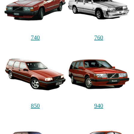
740
760
850
940