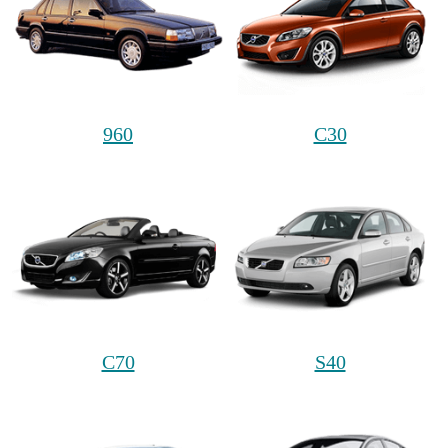
960
C30
C70
S40