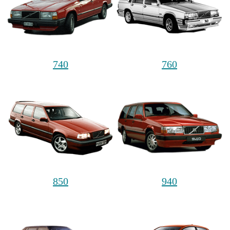
740
760
850
940