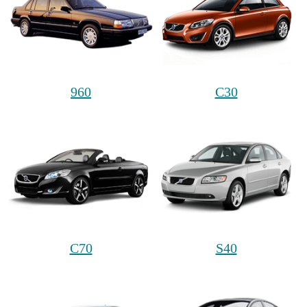
960
C30
C70
S40