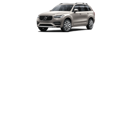
XC90
Cars
Painting
НАВЕРХ
ЦЕНЫ НА НАШИ ВИДЫ РАБОТ
КОНТАКТЫ
Московская обл., г. Королёв, мкр. Юбилейный, ул. М.
Комитетская, д. 9/14
+7 (499) 653-96-05