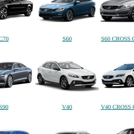
C70
S60
S60 CROSS
S90
V40
V40 CROSS