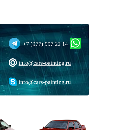
+7 (977) 997 22 14
info@cars-painting.ru
info@cars-painting.ru