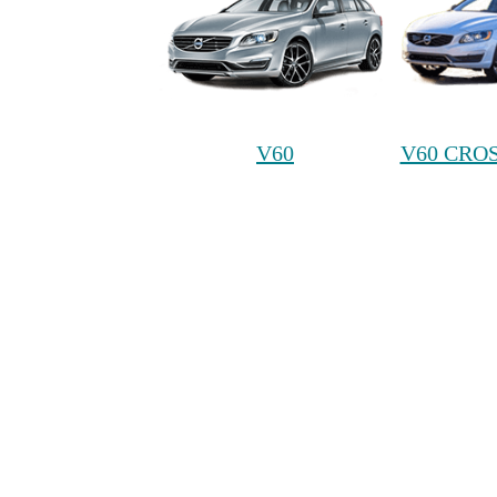
V60
V60 CRO
XC90