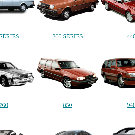
 SERIES
300 SERIES
44
760
850
94