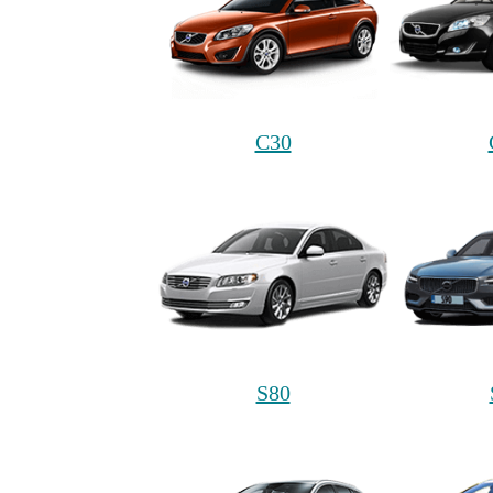
C30
S80