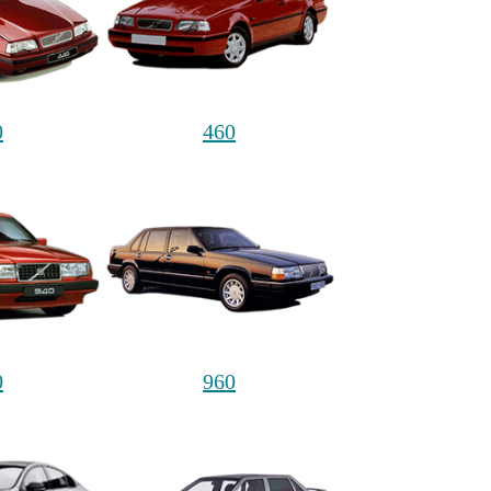
0
460
0
960