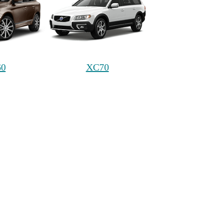
0
XC70