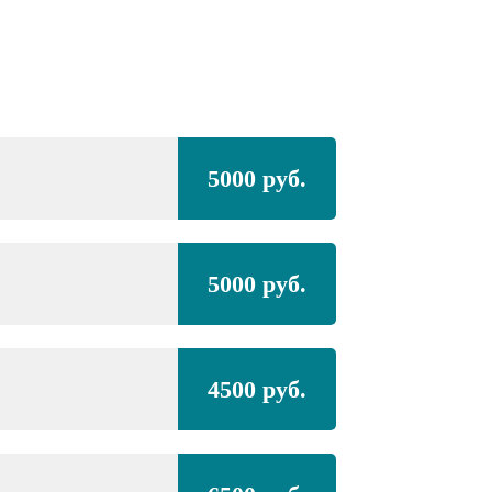
Полная покра
5000 руб.
VOLVO
S40,
сред
Полная покра
5000 руб.
проёмами
VOLVO
S40,
сред
4500 руб.