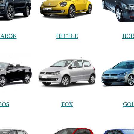
AROK
BEETLE
BO
EOS
FOX
GO