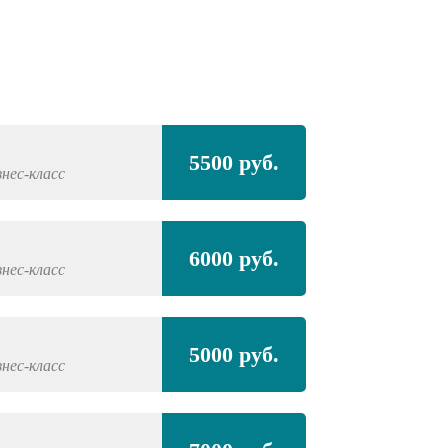
Полная покра
5500 руб.
знес-класс
VOLKSWAGEN
P
Полная покра
6000 руб.
проёмами
знес-класс
VOLKSWAGEN
P
5000 руб.
знес-класс