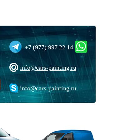
+7 (977) 997 22 14
info@cars-painting.ru
info@cars-painting.ru