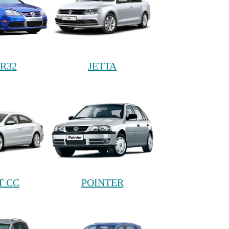
R32
JETTA
T CC
POINTER