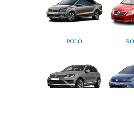
POLO
RO
TOUAREG
TO