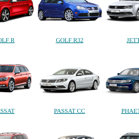
OLF R
GOLF R32
JET
ASSAT
PASSAT CC
PHAE