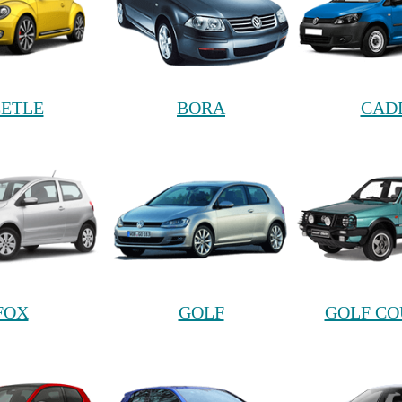
ETLE
BORA
CAD
FOX
GOLF
GOLF C