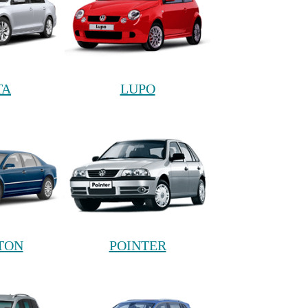
TA
LUPO
TON
POINTER