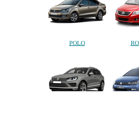
POLO
RO
TOUAREG
TO