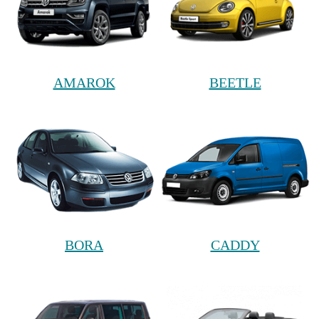
AMAROK
BEETLE
BORA
CADDY