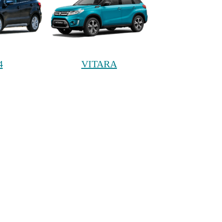
4
VITARA