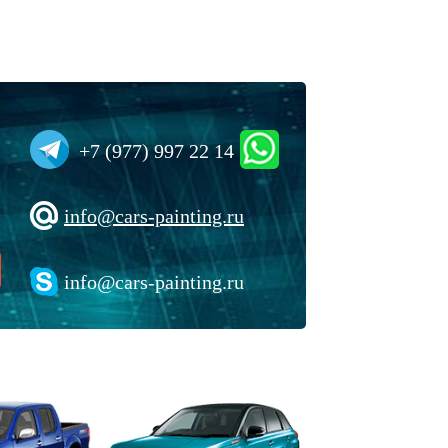
+7 (977) 997 22 14
info@cars-painting.ru
info@cars-painting.ru