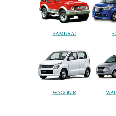
SAMURAI
S
WAGON R
WAG