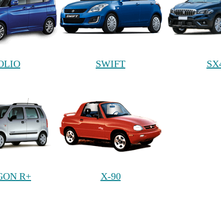
OLIO
SWIFT
SX
ON R+
X-90