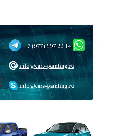
+7 (977) 997 22 14
info@cars-painting.ru
info@cars-painting.ru