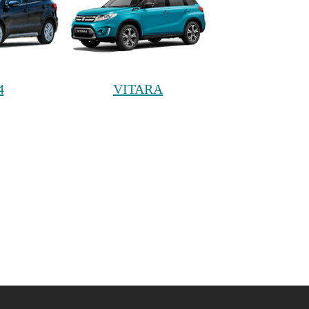
4
VITARA