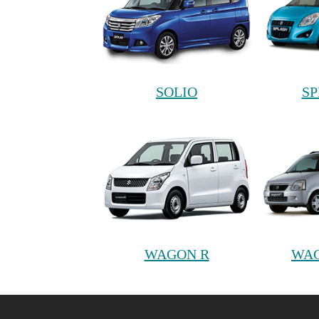
SOLIO
SP
WAGON R
WAG