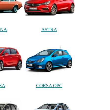
ONA
ASTRA
SA
CORSA OPC