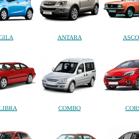
GILA
ANTARA
ASC
LIBRA
COMBO
COR