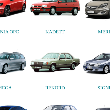
GNIA OPC
KADETT
MER
MEGA
REKORD
SIG