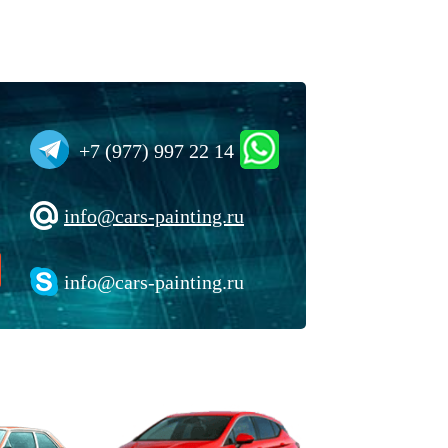
+7 (977) 997 22 14
info@cars-painting.ru
info@cars-painting.ru