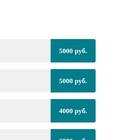
Полная покра
5000 руб.
OPEL
Corsa,
мал
Полная покра
5000 руб.
проёмами
OPEL
Corsa,
мал
4000 руб.