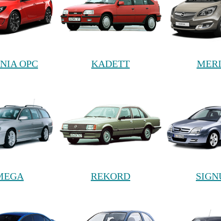
GNIA OPC
KADETT
MER
MEGA
REKORD
SIG