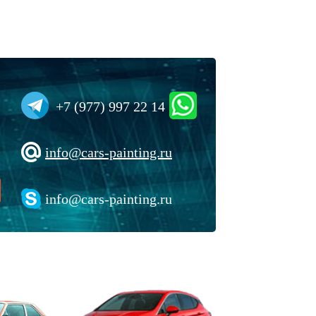
+7 (977) 997 22 14
info@cars-painting.ru
info@cars-painting.ru