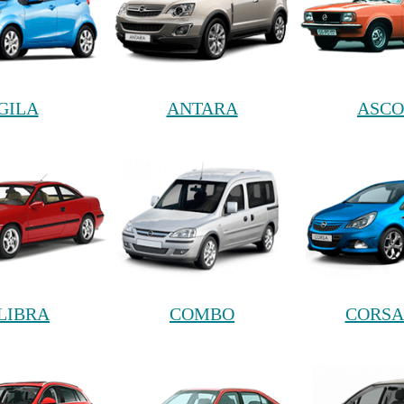
GILA
ANTARA
ASC
LIBRA
COMBO
CORSA