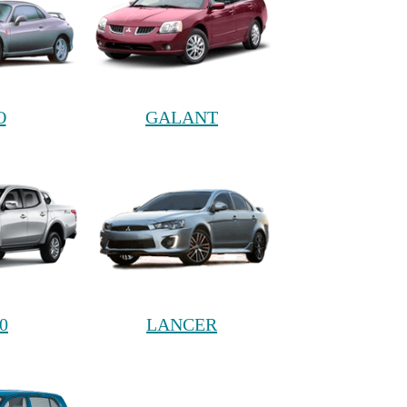
O
GALANT
0
LANCER