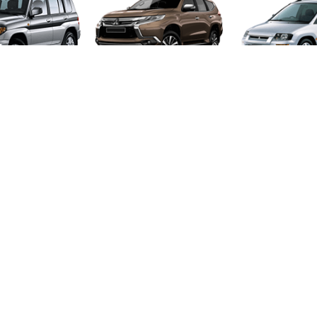
RO PININ
PAJERO SPORT
RV
CE STAR
SPACE WAGON
TOP