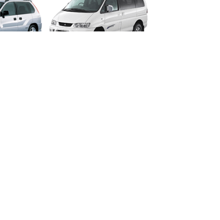
R
SPACE GEAR
PO