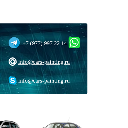
+7 (977) 997 22 14
info@cars-painting.ru
info@cars-painting.ru