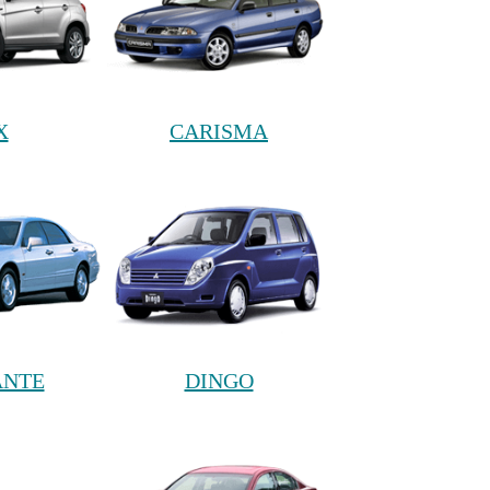
X
CARISMA
ANTE
DINGO