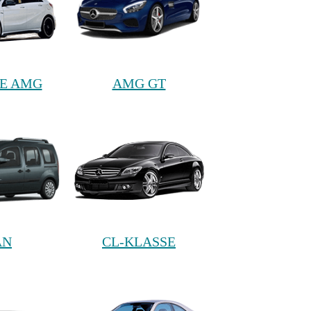
SE AMG
AMG GT
AN
CL-KLASSE