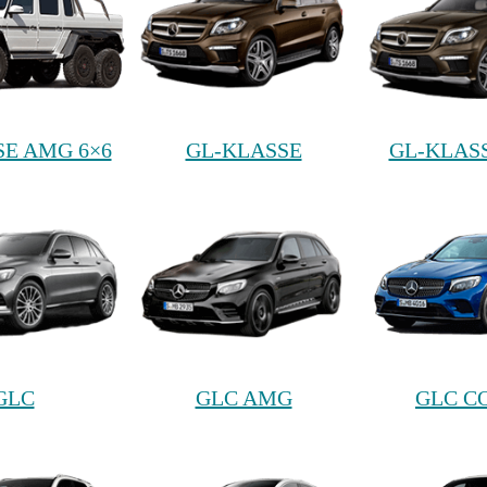
SE AMG 6×6
GL-KLASSE
GL-KLAS
GLC
GLC AMG
GLC C