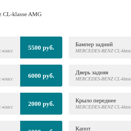
z CL-klasse AMG
Бампер задний
5500 руб.
с-класс
MERCEDES-BENZ
CL-klas
Дверь задняя
6000 руб.
с-класс
MERCEDES-BENZ
CL-klas
Крыло переднее
2000 руб.
с-класс
MERCEDES-BENZ
CL-klas
Капот