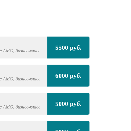
Полная покра
5500 руб.
se AMG,
бизнес-класс
MERCEDES-BE
Полная покра
6000 руб.
проёмами
se AMG,
бизнес-класс
MERCEDES-BE
5000 руб.
se AMG,
бизнес-класс