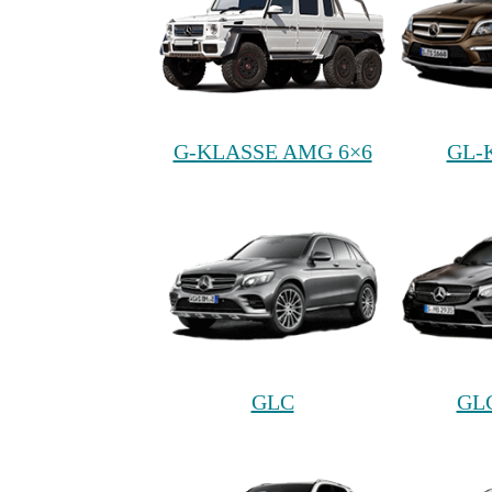
G-KLASSE AMG 6×6
GL-
GLC
GL