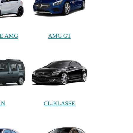
SE AMG
AMG GT
AN
CL-KLASSE