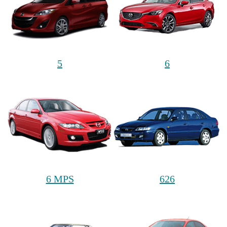
5
6
6 MPS
626