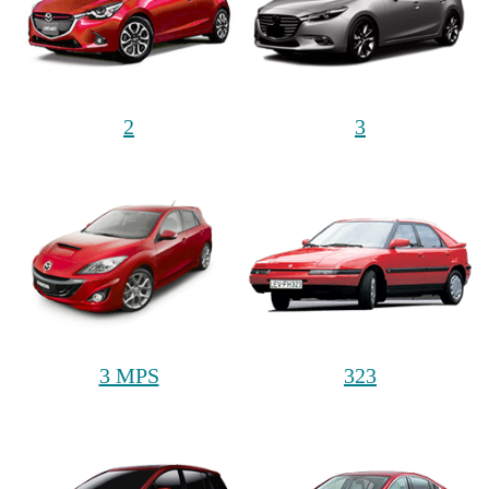
2
3
3 MPS
323