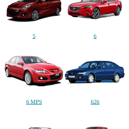
5
6
6 MPS
626