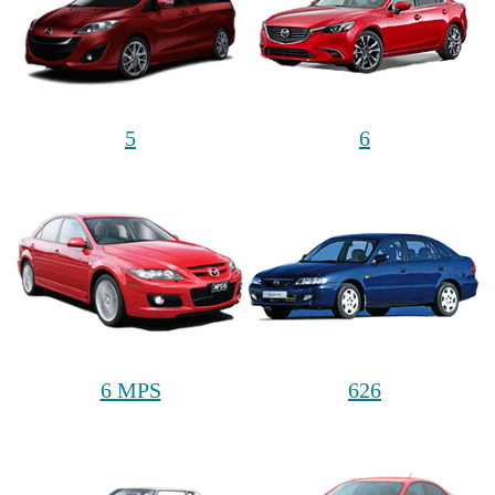
5
6
6 MPS
626