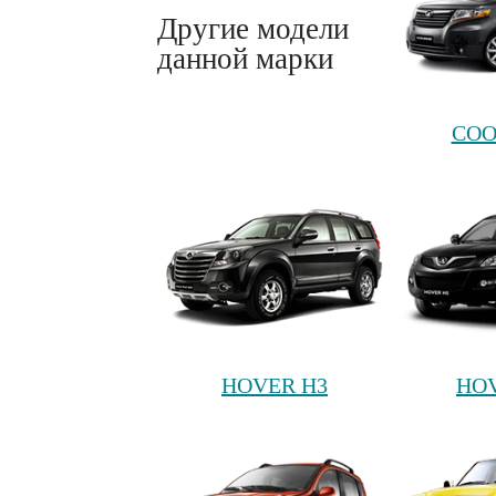
Другие модели
данной марки
COO
HOVER H3
HOV