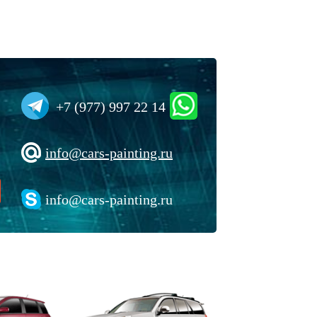
+7 (977) 997 22 14
info@cars-painting.ru
info@cars-painting.ru