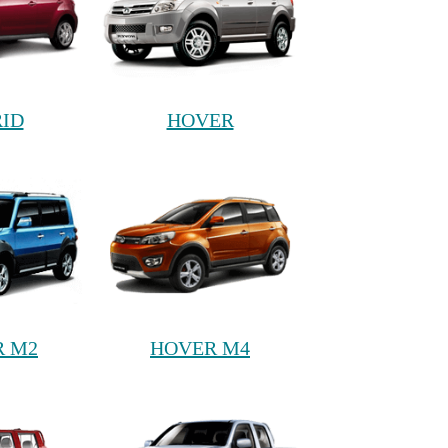
ID
HOVER
R M2
HOVER M4