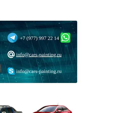
+7 (977) 997 22 14
info@cars-painting.ru
info@cars-painting.ru