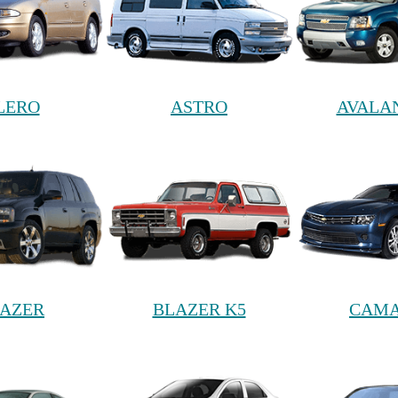
LERO
ASTRO
AVALA
AZER
BLAZER K5
CAM