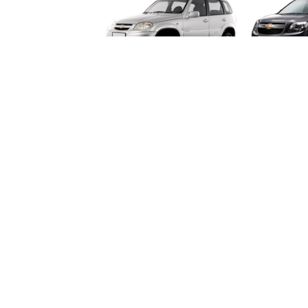
NIVA
OR
SS