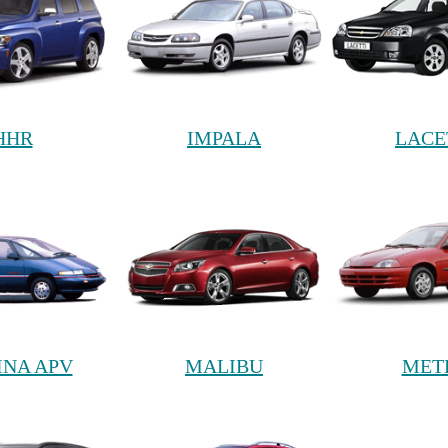
HHR
IMPALA
LACE
NA APV
MALIBU
MET