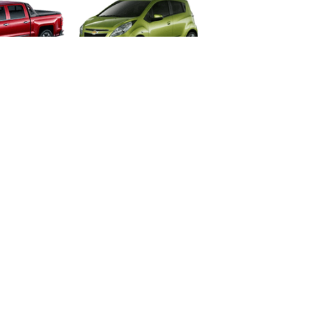
RADO
SPRAK
OE
TRACKER