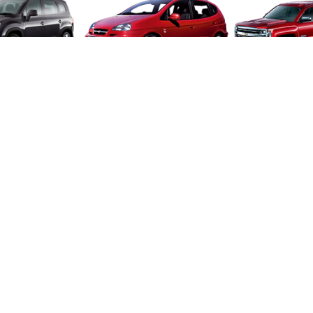
LANDO
REZZO
SILVE
SSR
SUBURBAN
TAH