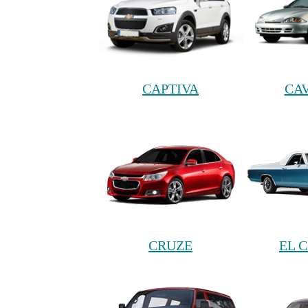
CAPTIVA
CA
CRUZE
EL 