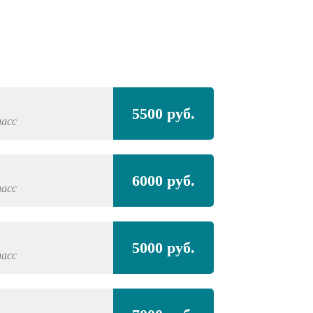
Полная покра
5500 руб.
ласс
CHEVROLET
Va
Полная покра
6000 руб.
проёмами
ласс
CHEVROLET
Va
5000 руб.
ласс