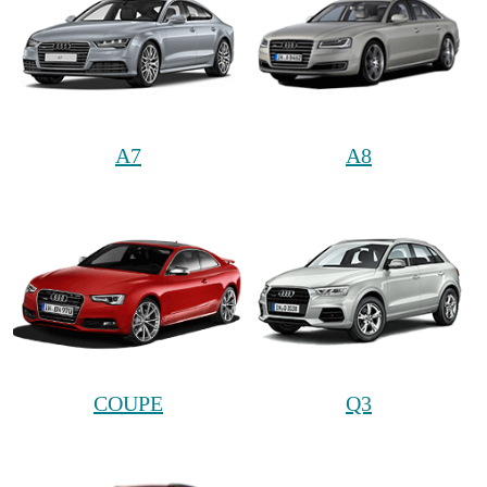
A7
A8
COUPE
Q3