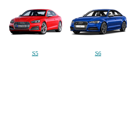
S5
S6
S7
S8