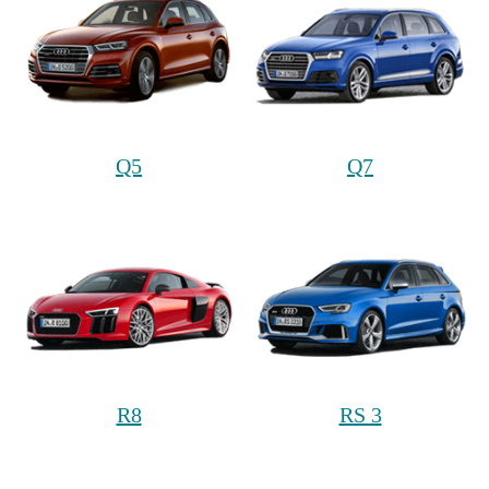
Q5
Q7
R8
RS 3