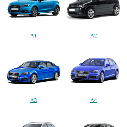
A1
A2
A3
A4