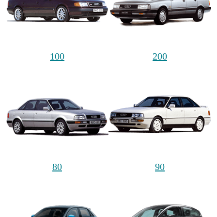
100
200
80
90