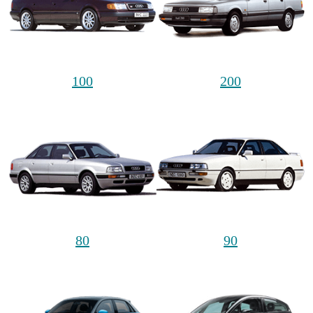
100
200
80
90