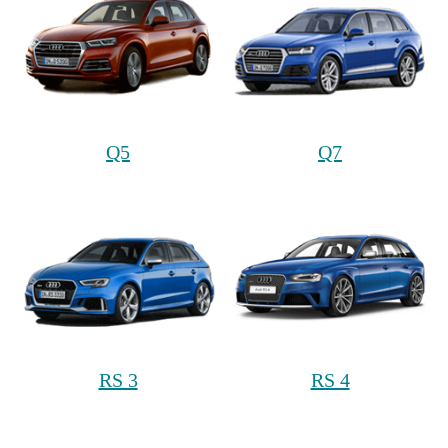
Q5
Q7
RS 3
RS 4