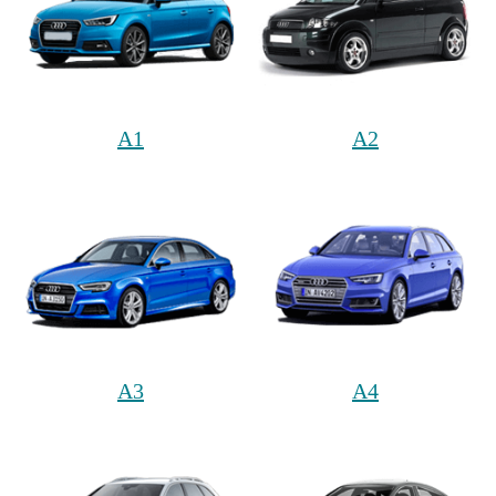
A1
A2
A3
A4