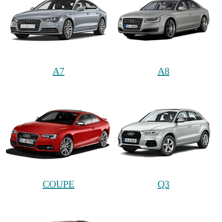
A7
A8
COUPE
Q3