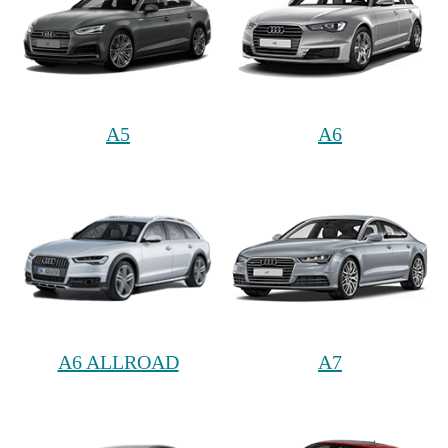
A5
A6
A6 ALLROAD
A7