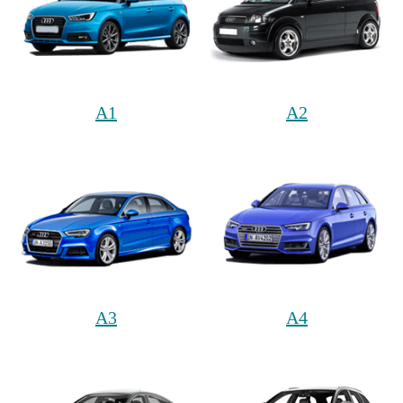
A1
A2
A3
A4