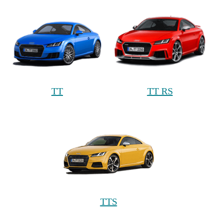
TT
TT RS
TTS