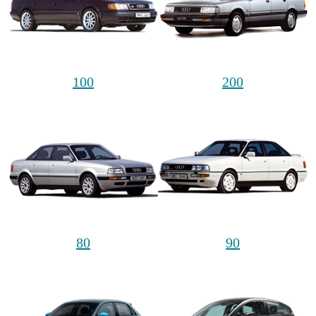
100
200
80
90