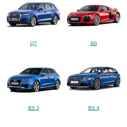
Q7
R8
RS 3
RS 4