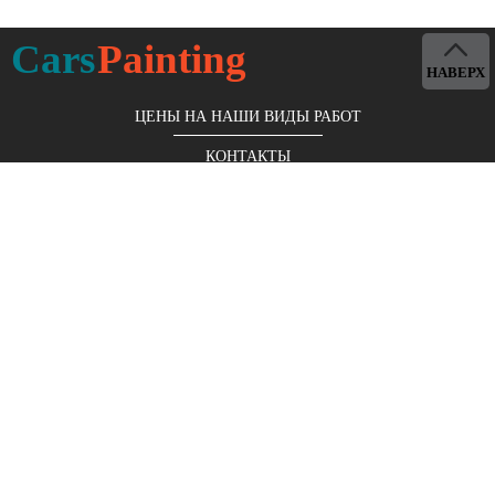
Cars
Painting
НАВЕРХ
ЦЕНЫ НА НАШИ ВИДЫ РАБОТ
КОНТАКТЫ
Московская обл., г. Королёв, мкр. Юбилейный, ул. М.
Комитетская, д. 9/14
+7 (499) 653-96-05
ЗАКАЗАТЬ ЗВОНОК БЕСПЛАТНО
Покраска авто
Стапельные работы
Жестяные работы
Локальный ремонт
Полировка авто
Оклейка пленкой
Аэрография
Кузовной ремонт