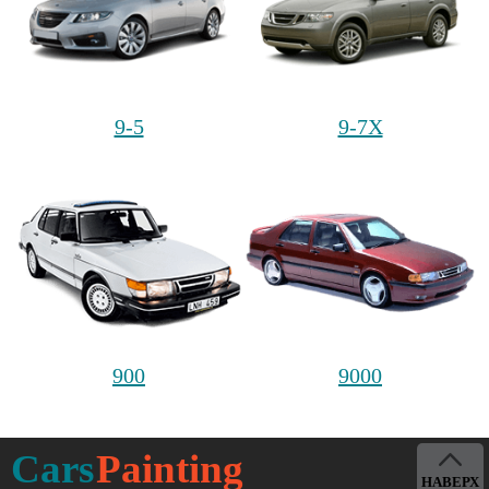
9-5
9-7X
900
9000
Cars
Painting
НАВЕРХ