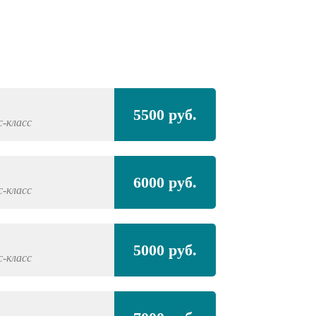
Полная покра
5500 руб.
с-класс
PLYMOUTH
Acc
Полная покра
6000 руб.
проёмами
с-класс
PLYMOUTH
Acc
5000 руб.
с-класс