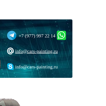
+7 (977) 997 22 14
info@cars-painting.ru
info@cars-painting.ru