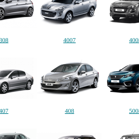
308
4007
400
407
408
500