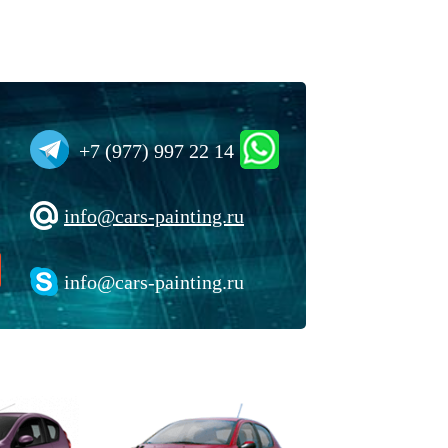
+7 (977) 997 22 14
info@cars-painting.ru
info@cars-painting.ru