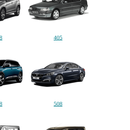
8
405
8
508