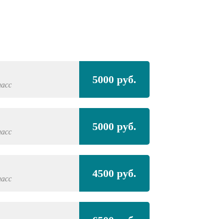
Полная покра
5000 руб.
ласс
PEUGEOT
2008,
Полная покра
5000 руб.
проёмами
ласс
PEUGEOT
2008,
4500 руб.
ласс