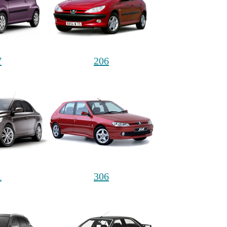
7
206
1
306