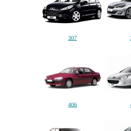
307
406