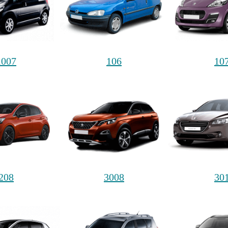
1007
106
10
208
3008
30