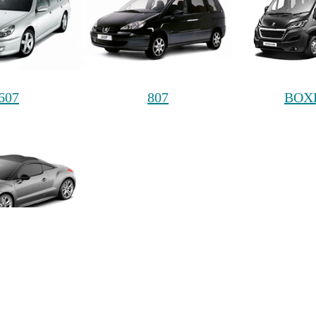
607
807
BOX
RCZ