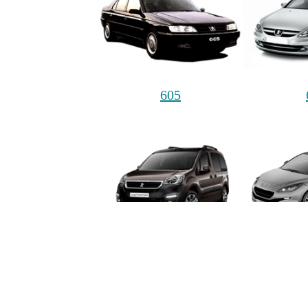
605
PARTNER