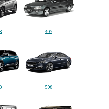
8
405
8
508