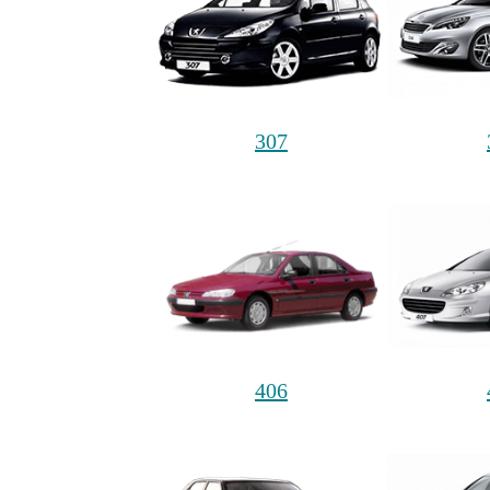
307
406