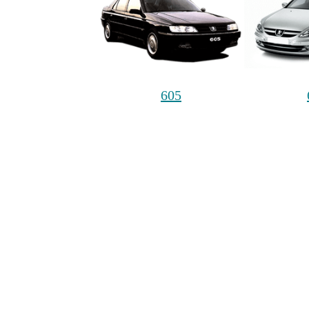
605
PARTNER