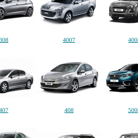
308
4007
400
407
408
500