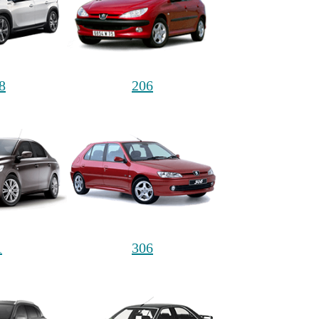
8
206
1
306