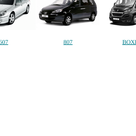
607
807
BOX
RCZ