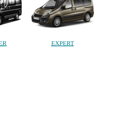
ER
EXPERT