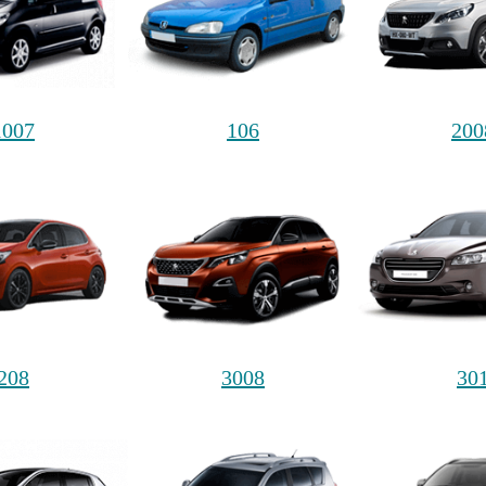
1007
106
200
208
3008
30