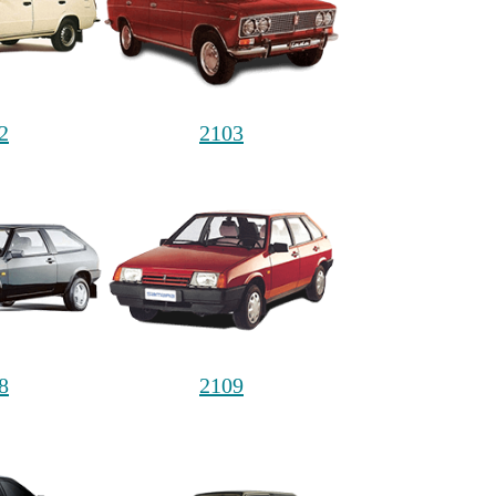
2
2103
8
2109