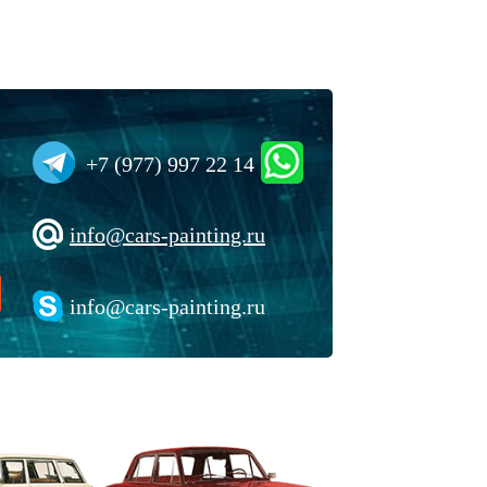
+7 (977) 997 22 14
info@cars-painting.ru
info@cars-painting.ru