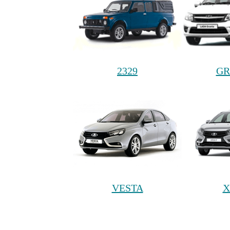
2329
GR
VESTA
X