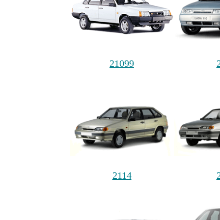
21099
2114