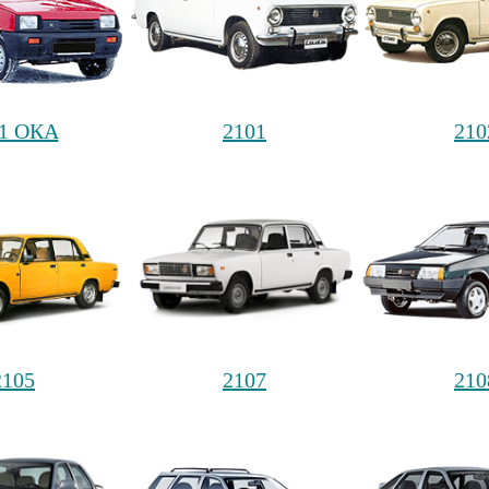
11 ОКА
2101
210
2105
2107
210