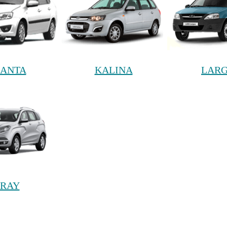
ANTA
KALINA
LAR
RAY