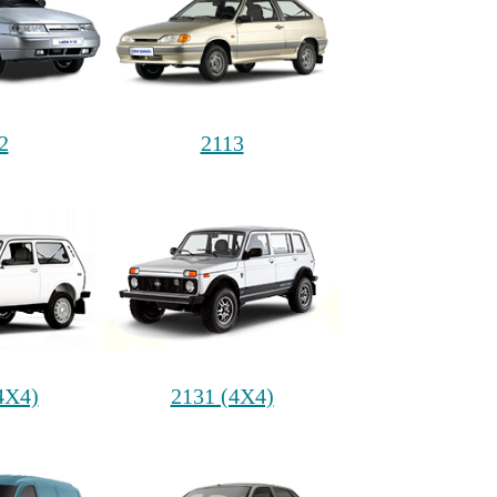
2
2113
4Х4)
2131 (4Х4)