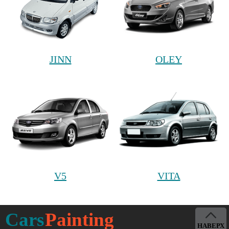
JINN
OLEY
V5
VITA
Cars
Painting
НАВЕРХ