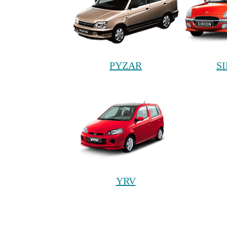
PYZAR
S
YRV