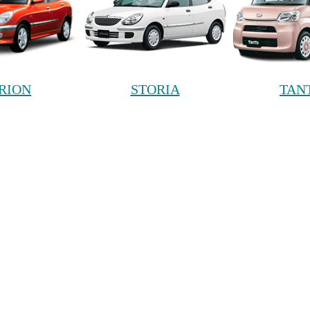
IRION
STORIA
TAN