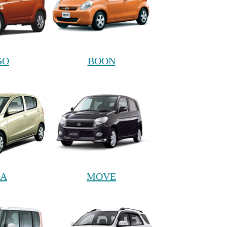
GO
BOON
RA
MOVE