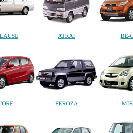
LAUSE
ATRAI
BE-
UORE
FEROZA
MI