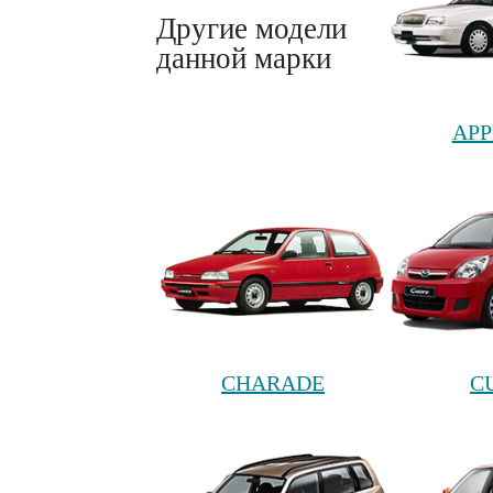
Другие модели
данной марки
APP
CHARADE
C