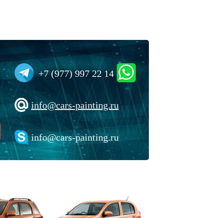
+7 (977) 997 22 14
info@cars-painting.ru
info@cars-painting.ru