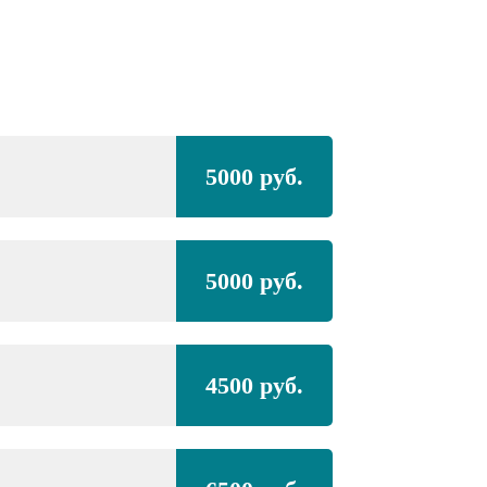
Полная покра
5000 руб.
ЗАЗ
Sens,
средний
Полная покра
5000 руб.
проёмами
ЗАЗ
Sens,
средний
4500 руб.