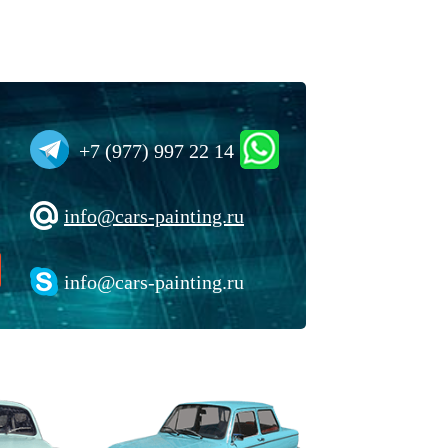
+7 (977) 997 22 14
info@cars-painting.ru
info@cars-painting.ru