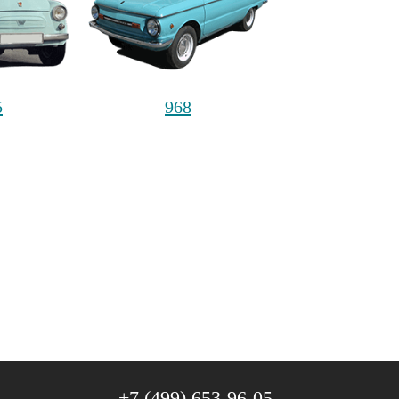
5
968
+7 (499) 653-96-05