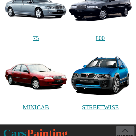
75
800
MINICAB
STREETWISE
Cars
Painting