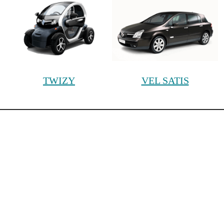
TWIZY
VEL SATIS
Cars
Painting
НАВЕРХ
ЦЕНЫ НА НАШИ ВИДЫ РАБОТ
КОНТАКТЫ
Московская обл., г. Королёв, мкр. Юбилейный, ул. М.
Комитетская, д. 9/14
+7 (499) 653-96-05