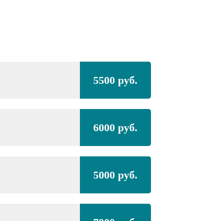
Полная покра
5500 руб.
LOTUS
Esprit,
би
Полная покра
6000 руб.
проёмами
LOTUS
Esprit,
би
5000 руб.