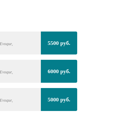
Полная покра
5500 руб.
Evoque,
LAND ROVER
Ra
внедорожник
Полная покра
6000 руб.
проёмами
Evoque,
LAND ROVER
Ra
внедорожник
5000 руб.
Evoque,