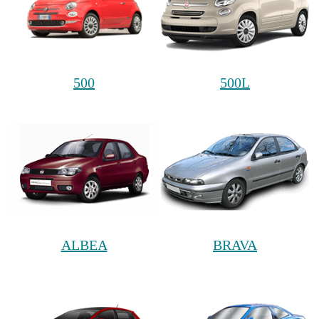
500
500L
ALBEA
BRAVA