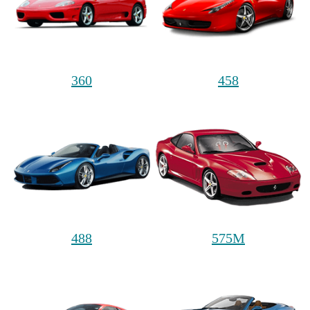
360
458
488
575M