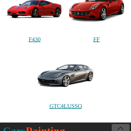
F430
FF
GTC4LUSSO
Cars
Painting