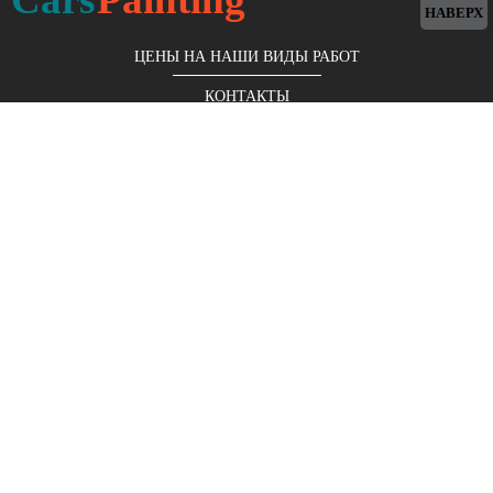
НАВЕРХ
ЦЕНЫ НА НАШИ ВИДЫ РАБОТ
КОНТАКТЫ
Московская обл., г. Королёв, мкр. Юбилейный, ул. М.
Комитетская, д. 9/14
+7 (499) 653-96-05
ЗАКАЗАТЬ ЗВОНОК БЕСПЛАТНО
Покраска авто
Стапельные работы
Жестяные работы
Локальный ремонт
Полировка авто
Оклейка пленкой
Аэрография
Кузовной ремонт
Геометрия кузова
Удаление царапин
Пескоструйные работы
Слесарные работы