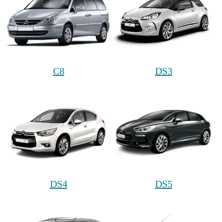
C8
DS3
DS4
DS5