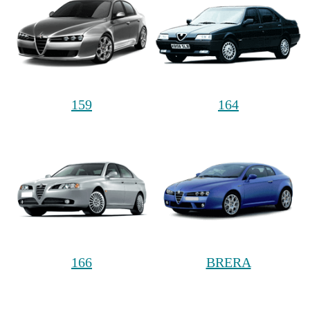
159
164
166
BRERA