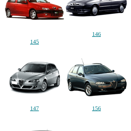
146
145
147
156